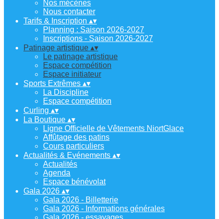
Nos mécènes
Nous contacter
Tarifs & Inscription
▴
▾
Planning : Saison 2026-2027
Inscriptions - Saison 2026-2027
Patinage artistique
▴
▾
Le patinage artistique
Espace compétition
Espace initiateur
Sports Extrêmes
▴
▾
La Discipline
Espace compétition
Curling
▴
▾
La Boutique
▴
▾
Ligne Officielle de Vêtements NiortGlace
Affûtage des patins
Cours particuliers
Actualités & Evénements
▴
▾
Actualités
Agenda
Espace bénévolat
Gala 2026
▴
▾
Gala 2026 - Billetterie
Gala 2026 - Informations générales
Gala 2026 - essayages