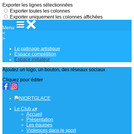
Exporter les lignes sélectionnées
Exporter toutes les colonnes
Exporter uniquement les colonnes affichées
Menu
<
>
Le patinage artistique
Espace compétition
Espace initiateur
Ajoutez un logo, un bouton, des réseaux sociaux
Cliquez pour éditer
Le Club
▴
▾
Accueil
Présentation
Les équipes
Violences dans le sport